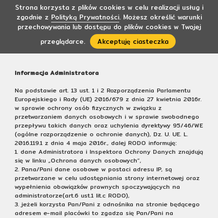
Strona korzysta z plików cookies w celu realizacji usług i
zgodnie z
Polityką Prywatności
. Możesz określić warunki
przechowywania lub dostępu do plików cookies w Twojej
przeglądarce.
Akceptuję ciasteczka
Informacja Administratora
Na podstawie art. 13 ust. 1 i 2 Rozporządzenia Parlamentu
Europejskiego i Rady (UE) 2016/679 z dnia 27 kwietnia 2016r.
w sprawie ochrony osób fizycznych w związku z
przetwarzaniem danych osobowych i w sprawie swobodnego
przepływu takich danych oraz uchylenia dyrektywy 95/46/WE
(ogólne rozporządzenie o ochronie danych), Dz. U. UE. L.
2016.119.1 z dnia 4 maja 2016r., dalej RODO informuję:
1. dane Administratora i Inspektora Ochrony Danych znajdują
się w linku „Ochrona danych osobowych”,
2. Pana/Pani dane osobowe w postaci adresu IP, są
przetwarzane w celu udostępniania strony internetowej oraz
wypełnienia obowiązków prawnych spoczywających na
administratorze(art.6 ust.1 lit.c RODO),
3. jeżeli korzysta Pan/Pani z odnośnika na stronie będącego
adresem e-mail placówki to zgadza się Pan/Pani na